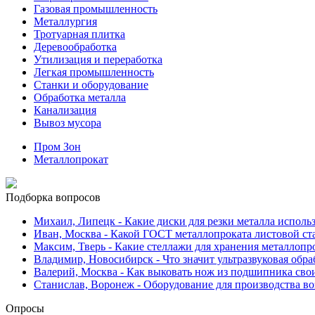
Газовая промышленность
Металлургия
Тротуарная плитка
Деревообработка
Утилизация и переработка
Легкая промышленность
Станки и оборудование
Обработка металла
Канализация
Вывоз мусора
Пром Зон
Металлопрокат
Подборка вопросов
Михаил, Липецк
- Какие диски для резки металла исполь
Иван, Москва
- Какой ГОСТ металлопроката листовой ст
Максим, Тверь
- Какие стеллажи для хранения металлопр
Владимир, Новосибирск
- Что значит ультразвуковая обр
Валерий, Москва
- Как выковать нож из подшипника сво
Станислав, Воронеж
- Оборудование для производства во
Опросы