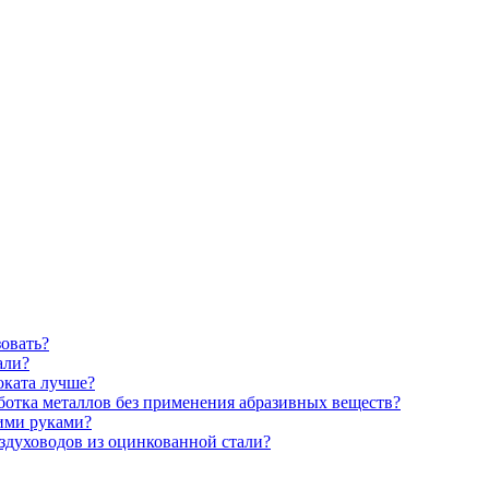
зовать?
али?
оката лучше?
аботка металлов без применения абразивных веществ?
ими руками?
здуховодов из оцинкованной стали?