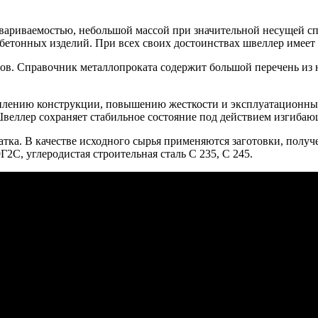
вариваемостью, небольшой массой при значительной несущей спо
бетонных изделий. При всех своих достоинствах швеллер имеет
ов. Справочник металлопроката содержит большой перечень из 
илению конструкции, повышению жесткости и эксплуатационных х
еллер сохраняет стабильное состояние под действием изгибающ
тка. В качестве исходного сырья применяются заготовки, полу
2С, углеродистая строительная сталь С 235, С 245.