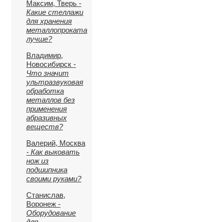
Максим, Тверь
-
Какие стеллажи
для хранения
металлопроката
лучше?
Владимир,
Новосибирск
-
Что значит
ультразвуковая
обработка
металлов без
применения
абразивных
веществ?
Валерий, Москва
- Как выковать
нож из
подшипника
своими руками?
Станислав,
Воронеж
-
Оборудование
для