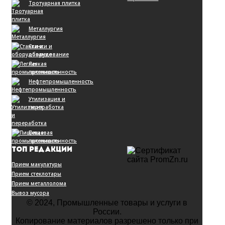
Тротуарная плитка
Металлургия
Станки и
оборудование
Легкая
промышленность
Нефтепромышленность
Утилизация и
переработка
Пищевая
промышленность
ТОП РЕДАКЦИИ
Прием макулатуры
Прием стеклотары
Прием металлолома
Вывоз мусора
© 2024, Промышленные товары и услуги в
России.
Копирование материалов разрешено только при