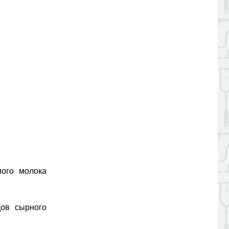
мого молока
дов сырного