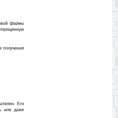
вовой формы
упрощенную
я получения
ателен. Его
ть или даже