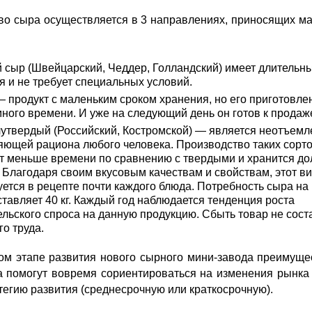
во сыра осуществляется в 3 направлениях, приносящих м
 сыр (Швейцарский, Чеддер, Голландский) имеет длительны
я и не требует специальных условий.
— продукт с маленьким сроком хранения, но его приготовле
много времени. И уже на следующий день он готов к продаж
утвердый (Российский, Костромской) — является неотъем
яющей рациона любого человека. Производство таких сорт
т меньше времени по сравнению с твердыми и хранится д
. Благодаря своим вкусовым качествам и свойствам, этот в
уется в рецепте почти каждого блюда. Потребность сыра на
ставляет 40 кг. Каждый год наблюдается тенденция роста
ельского спроса на данную продукцию. Сбыть товар не сост
о труда.
ом этапе развития нового сырного мини-завода преимуще
а помогут вовремя сориентироваться на изменения рынка 
тегию развития (среднесрочную или краткосрочную).