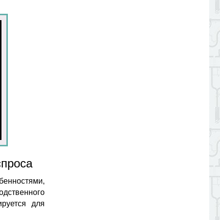
спроса
енностями,
одственного
ируется для