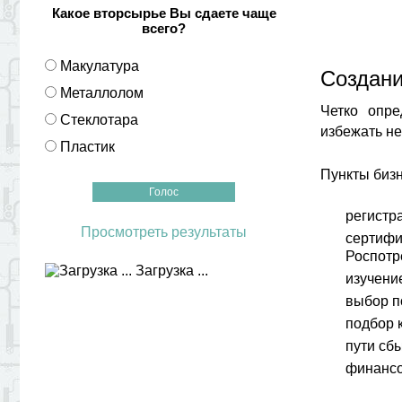
Какое вторсырье Вы сдаете чаще
всего?
Макулатура
Создани
Металлолом
Четко опре
Стеклотара
избежать не
Пластик
Пункты бизн
регистр
Просмотреть результаты
сертифи
Роспотр
Загрузка ...
изучени
выбор п
подбор 
пути сб
финансо