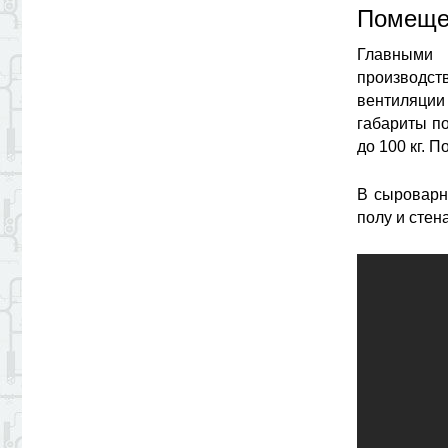
Помеще
Главными
производс
вентиляции
габариты по
до 100 кг. 
В сыроварн
полу и стен