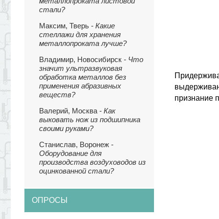
металлопроката листовой
стали?
Максим, Тверь
- Какие
стеллажи для хранения
металлопроката лучше?
Владимир, Новосибирск
- Что
значит ультразвуковая
Придержив
обработка металлов без
применения абразивных
выдерживан
веществ?
признание п
Валерий, Москва
- Как
выковать нож из подшипника
своими руками?
Станислав, Воронеж
-
Оборудование для
производства воздуховодов из
оцинкованной стали?
ОПРОСЫ