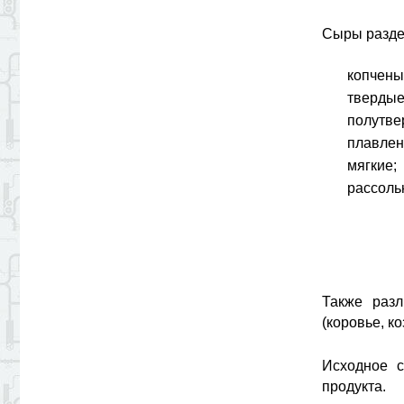
Сыры разде
копчены
твердые
полутве
плавлен
мягкие;
рассоль
Также разл
(коровье, ко
Исходное с
продукта.