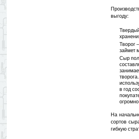
Производст
выгоду:
Твердый
хранени
Творог 
займет 
Сыр пол
составл
занимае
творога
использ
в год со
покупат
огромног
На начальн
сортов сыр
гибкую стра