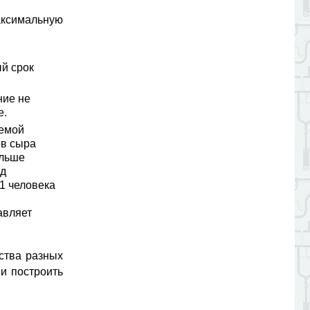
аксимальную
й срок
ние не
е.
лемой
ов сыра
ольше
ид
 1 человека
авляет
ства разных
и построить