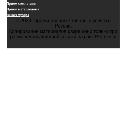
Прием стеклотары
Прием металлолома
Вывоз мусора
© 2024, Промышленные товары и услуги в
России.
Копирование материалов разрешено только при
размещении активной ссылки на сайт Promzn.ru