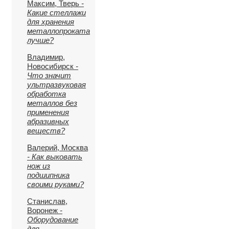
Максим, Тверь
-
Какие стеллажи
для хранения
металлопроката
лучше?
Владимир,
Новосибирск
-
Что значит
ультразвуковая
обработка
металлов без
применения
абразивных
веществ?
Валерий, Москва
- Как выковать
нож из
подшипника
своими руками?
Станислав,
Воронеж
-
Оборудование
для