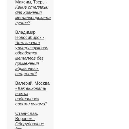
Максим, Тверь
-
Какие стеллажи
для хранения
металлопроката
лучше?
Владимир,
Новосибирск
-
Что значит
ультразвуковая
обработка
металлов без
применения
абразивных
веществ?
Валерий, Москва
- Как выковать
нож из
подшипника
своими руками?
Станислав,
Воронеж
-
Оборудование
для