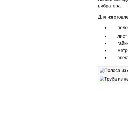
вибратора.
Для изготовл
поло
лист
гайк
метр
элек