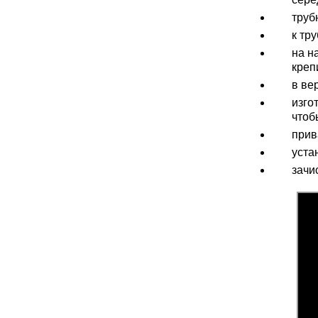
труб
к тр
на н
креп
в ве
изго
чтоб
прив
уста
зачи