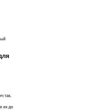
ный
для
ч так,
е их до