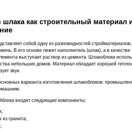
з шлака как строительный материал 
ние
дставляет собой одну из разновидностей стройматериалов
мень. В его основе лежит наполнитель (шлак), а в качестве
лемента выступает раствор из цемента. Шлакоблоки испол
ьства небольших домов. Материал обладает хорошей тепло
рует звук.
основных варианта изготовления шлакоблоков: промышле
омашним.
ойблока входят следующие компоненты:
к;
в из гранита;
;