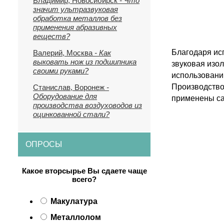
Владимир, Новосибирск
- Что
значит ультразвуковая
обработка металлов без
применения абразивных
веществ?
Благодаря ис
Валерий, Москва
- Как
выковать нож из подшипника
звуковая изол
своими руками?
использовани
Производство 
Станислав, Воронеж
-
Оборудование для
применены са
производства воздуховодов из
оцинкованной стали?
ОПРОСЫ
Какое вторсырье Вы сдаете чаще
всего?
Макулатура
Металлолом