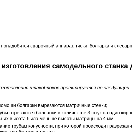
 понадобится сварочный аппарат, тиски, болгарка и слесар
 изготовления самодельного станка 
изготовления шлакоблоков проектируется по следующей
помощи болгарки вырезаются матричные стенки;
рубы отрезаются болванки в количестве 3 штук на один кирпи
ы их высота была меньше высоты матрицы на 4 мм;
ание трубам конусности, при которой происходит разрезани
дины и обжатие в тисках;