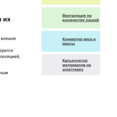
Вентиляция по
и их
количеству людей
, внешне
Конвертер веса и
массы
ьзуются
изоляцией,
Калькулятор
материалов на
шпатлевку
нным