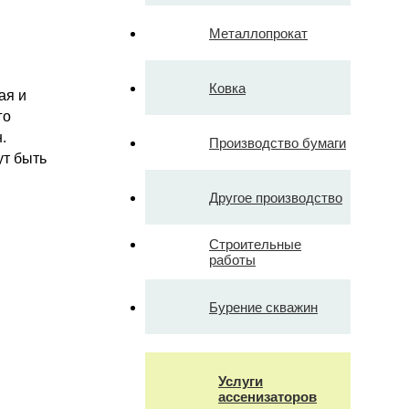
Металлопрокат
Ковка
ая и
го
.
Производство бумаги
ут быть
Другое производство
Строительные
работы
Бурение скважин
Услуги
ассенизаторов