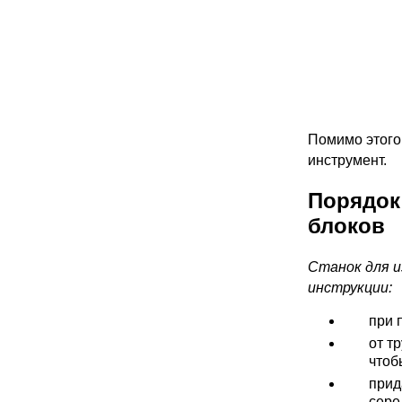
Помимо этого
инструмент.
Порядок
блоков
Станок для 
инструкции:
при 
от т
чтоб
прид
сере