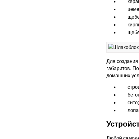
кера
цеме
щебе
кирп
щебе
Для создания
габаритов. П
домашних усл
стро
бето
сито;
лопа
Устройс
Любой самоде