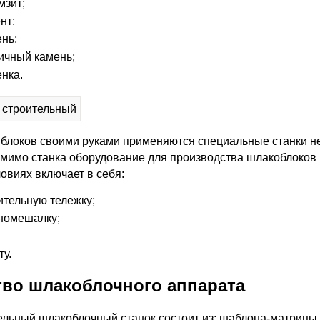
мзит;
нт;
нь;
ичный камень;
нка.
 блоков своими руками применяются специальные станки 
омимо станка оборудование для производства шлакоблоков 
овиях включает в себя:
ительную тележку;
номешалку;
ту.
тво шлакоблочного аппарата
льный шлакоблочный станок состоит из: шаблона-матрицы