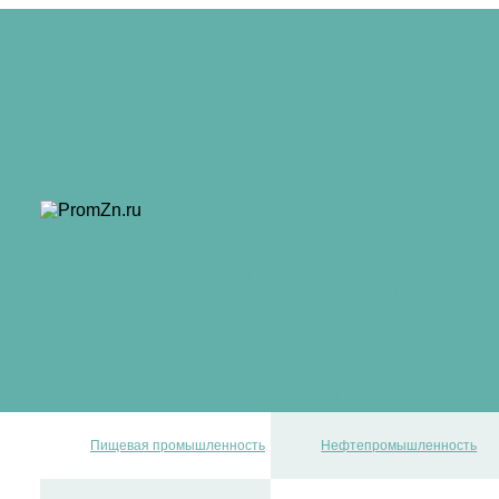
Отзывы
Новости
Калькуляторы
О проекте
Реклама
Конкурсы
WIKI
Пищевая промышленность
Нефтепромышленность
Газовая промышленность
Металлургия
Тротуарная плитка
Деревообработка
Утилизация и переработка
Легкая промышленность
Станки и оборудование
Обработка металла
Канализация
Вывоз мусора
Пищевая промышленность
Нефтепромышленность