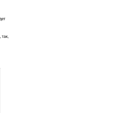
дет
 так,