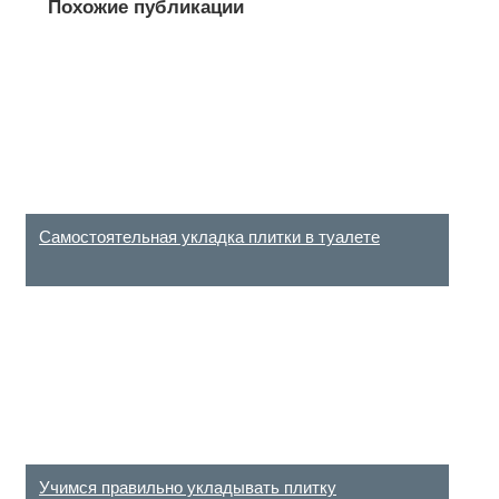
Похожие публикации
(
1
оценок,
среднее:
5,00
из 5)
Самостоятельная укладка плитки в туалете
Учимся правильно укладывать плитку