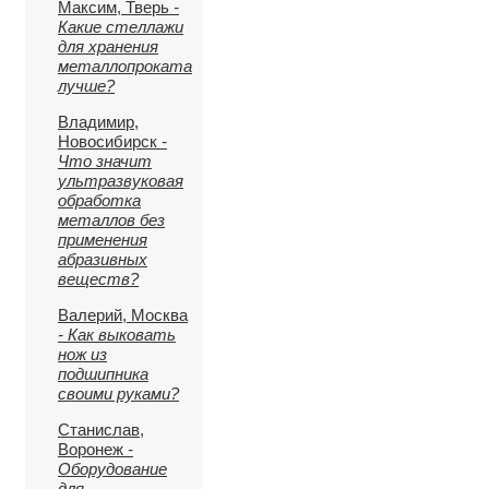
Максим, Тверь
-
Какие стеллажи
для хранения
металлопроката
лучше?
Владимир,
Новосибирск
-
Что значит
ультразвуковая
обработка
металлов без
применения
абразивных
веществ?
Валерий, Москва
- Как выковать
нож из
подшипника
своими руками?
Станислав,
Воронеж
-
Оборудование
для