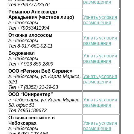
размещения
Тел +79377723376
Романов Александр
Аркадьевич (частное лицо)
Узнать условия
г. Чебоксары
размещения
Тел +79053411994
Откачка илососом
Узнать условия
г. Чебоксары
размещения
Тел 8-917-661-02-11
Водоканал
Узнать условия
г. Чебоксары
размещения
Тел +7 913 859 2809
ООО «Регион Веб Сервис»
г. Чебоксары, ул. Карла Маркса,
Узнать условия
52/1
размещения
Тел +7 (8352) 21-29-03
OOO “Юнирентер”
г. Чебоксары, ул. Карла Маркса,
Узнать условия
58, офис 51
размещения
Тел 74951189672
Откачка септиков в
Чебоксарах
Узнать условия
г. Чебоксары
размещения
Тел 8 987 123 456