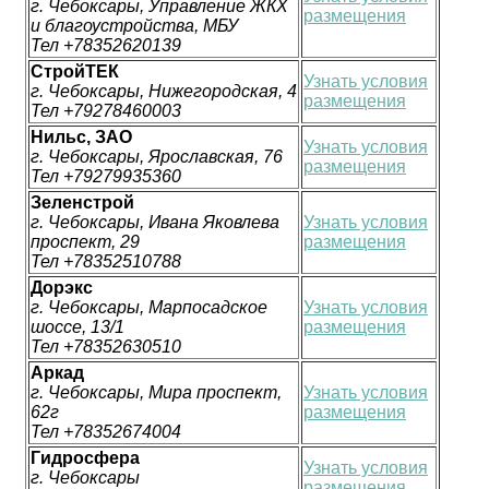
г. Чебоксары, Управление ЖКХ
размещения
и благоустройства, МБУ
Тел +78352620139
СтройТЕК
Узнать условия
г. Чебоксары, Нижегородская, 4
размещения
Тел +79278460003
Нильс, ЗАО
Узнать условия
г. Чебоксары, Ярославская, 76
размещения
Тел +79279935360
Зеленстрой
г. Чебоксары, Ивана Яковлева
Узнать условия
проспект, 29
размещения
Тел +78352510788
Дорэкс
г. Чебоксары, Марпосадское
Узнать условия
шоссе, 13/1
размещения
Тел +78352630510
Аркад
г. Чебоксары, Мира проспект,
Узнать условия
62г
размещения
Тел +78352674004
Гидросфера
Узнать условия
г. Чебоксары
размещения