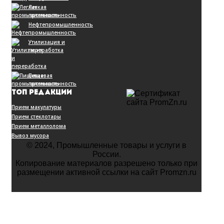
Легкая
промышленность
Нефтепромышленность
Утилизация и
переработка
Пищевая
промышленность
ТОП РЕДАКЦИИ
Прием макулатуры
Прием стеклотары
Прием металлолома
Вывоз мусора
© 2024, Промышленные товары и услуги в
России.
Копирование материалов разрешено только при
размещении активной ссылки на сайт Promzn.ru