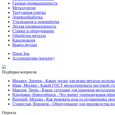
Газовая промышленность
Металлургия
Тротуарная плитка
Деревообработка
Утилизация и переработка
Легкая промышленность
Станки и оборудование
Обработка металла
Канализация
Вывоз мусора
Пром Зон
Ассенизаторы (каталог)
Подборка вопросов
Михаил, Липецк
- Какие диски для резки металла исполь
Иван, Москва
- Какой ГОСТ металлопроката листовой ст
Максим, Тверь
- Какие стеллажи для хранения металлопр
Владимир, Новосибирск
- Что значит ультразвуковая обр
Валерий, Москва
- Как выковать нож из подшипника сво
Станислав, Воронеж
- Оборудование для производства во
Опросы