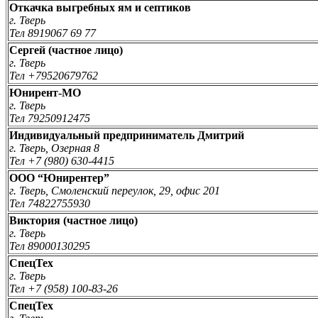
Откачка выгребных ям и септиков
г. Тверь
Тел 8919067 69 77
Сергей (частное лицо)
г. Тверь
Тел +79520679762
Юнирент-МО
г. Тверь
Тел 79250912475
Индивидуальный предприниматель Дмитрий
г. Тверь, Озерная 8
Тел +7 (980) 630-4415
OOO “Юнирентер”
г. Тверь, Смоленский переулок, 29, офис 201
Тел 74822755930
Виктория (частное лицо)
г. Тверь
Тел 89000130295
СпецТех
г. Тверь
Тел +7 (958) 100-83-26
СпецТех