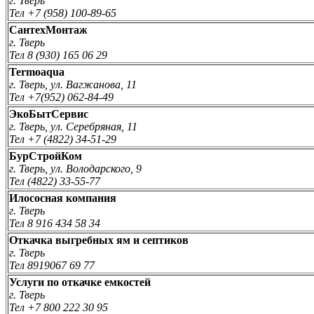
г. Тверь
Тел +7 (958) 100-89-65
СантехМонтаж
г. Тверь
Тел 8 (930) 165 06 29
Termoaqua
г. Тверь, ул. Вагжанова, 11
Тел +7(952) 062-84-49
ЭкоБытСервис
г. Тверь, ул. Серебряная, 11
Тел +7 (4822) 34-51-29
БурСтройКом
г. Тверь, ул. Володарского, 9
Тел (4822) 33-55-77
Илососная компания
г. Тверь
Тел 8 916 434 58 34
Откачка выгребных ям и септиков
г. Тверь
Тел 8919067 69 77
Услуги по откачке емкостей
г. Тверь
Тел +7 800 222 30 95