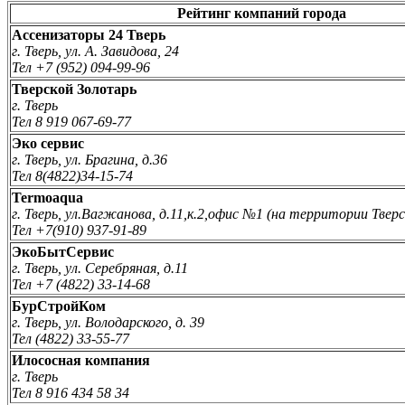
Рейтинг компаний города
Ассенизаторы 24 Тверь
г. Тверь, ул. А. Завидова, 24
Тел +7 (952) 094-99-96
Тверской Золотарь
г. Тверь
Тел 8 919 067-69-77
Эко сервис
г. Тверь, ул. Брагина, д.36
Тел 8(4822)34-15-74
Termoaqua
г. Тверь, ул.Вагжанова, д.11,к.2,офис №1 (на территории Твер
Тел +7(910) 937-91-89
ЭкоБытСервис
г. Тверь, ул. Серебряная, д.11
Тел +7 (4822) 33-14-68
БурСтройКом
г. Тверь, ул. Володарского, д. 39
Тел (4822) 33-55-77
Илососная компания
г. Тверь
Тел 8 916 434 58 34