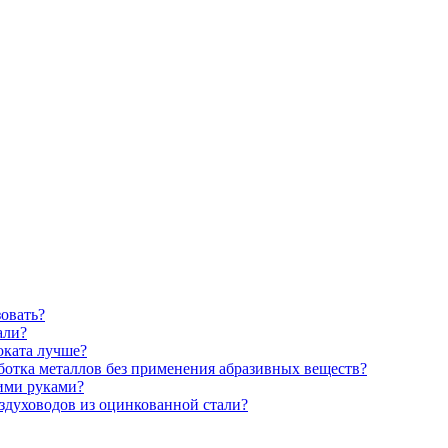
зовать?
али?
оката лучше?
аботка металлов без применения абразивных веществ?
ими руками?
здуховодов из оцинкованной стали?