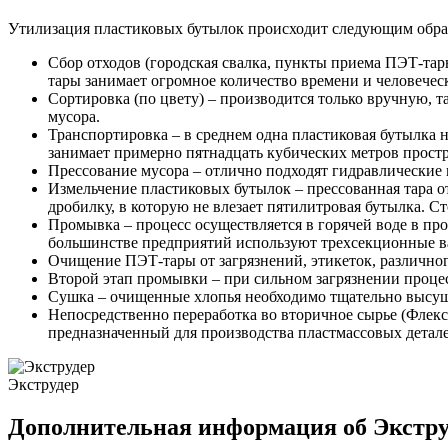
Утилизация пластиковых бутылок происходит следующим обра
Сбор отходов (городская свалка, пункты приема ПЭТ-тар
тары занимает огромное количество времени и человеческ
Сортировка (по цвету) – производится только вручную, т
мусора.
Транспортировка – в среднем одна пластиковая бутылка н
занимает примерно пятнадцать кубических метров простр
Прессование мусора – отлично подходят гидравлические 
Измельчение пластиковых бутылок – прессованная тара о
дробилку, в которую не влезает пятилитровая бутылка. С
Промывка – процесс осуществляется в горячей воде в пр
большинстве предприятий используют трехсекционные в
Очищение ПЭТ-тары от загрязнений, этикеток, различно
Второй этап промывки – при сильном загрязнении процес
Сушка – очищенные хлопья необходимо тщательно высуш
Непосредственно переработка во вторичное сырье (Флекс
предназначенный для производства пластмассовых детале
Экструдер
Дополнительная информация об Экстру