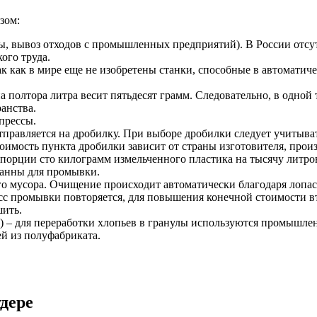
зом:
ы, вывоз отходов с промышленных предприятий). В России отсут
ого труда.
ак как в мире еще не изобретены станки, способные в автоматич
а полтора литра весит пятьдесят грамм. Следовательно, в одной
анства.
прессы.
тправляется на дробилку. При выборе дробилки следует учитыва
тоимость пункта дробилки зависит от страны изготовителя, прои
опорции сто килограмм измельченного пластика на тысячу литро
анны для промывки.
го мусора. Очищение происходит автоматически благодаря лопа
с промывки повторяется, для повышения конечной стоимости вт
ить.
) – для переработки хлопьев в гранулы используются промышлен
й из полуфабриката.
дере