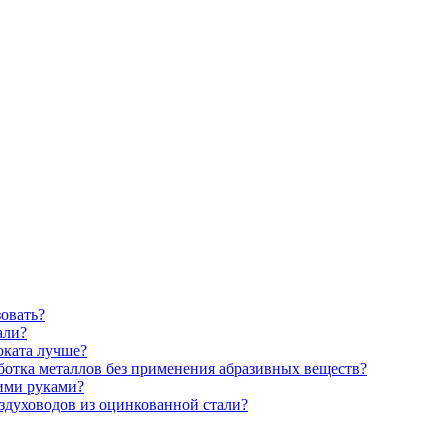
зовать?
али?
оката лучше?
аботка металлов без применения абразивных веществ?
ими руками?
здуховодов из оцинкованной стали?